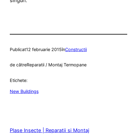
singuri.
Publicat
12 februarie 2015
în
Constructii
de către
Reparatii / Montaj Termopane
Etichete:
New Buildings
Plase Insecte | Reparatii si Montaj