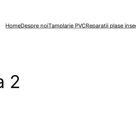
Home
Despre noi
Tamplarie PVC
Reparatii plase inse
a 2